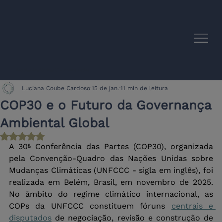
Sinergias Acadêmicas UE-América Latina
Luciana Coube Cardoso
15 de jan.
11 min de leitura
COP30 e o Futuro da Governança
Ambiental Global
Avaliado com NaN de 5 estrelas.
A 30ª Conferência das Partes (COP30), organizada 
pela Convenção-Quadro das Nações Unidas sobre 
Mudanças Climáticas (UNFCCC - sigla em inglês), foi 
realizada em Belém, Brasil, em novembro de 2025. 
No âmbito do regime climático internacional, as 
COPs da UNFCCC constituem fóruns 
centrais e 
disputados
 de negociação, revisão e construção de 