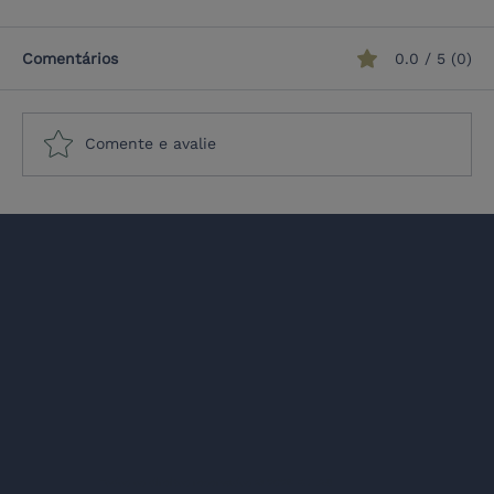
Comentários
0.0 / 5 (0)
Comente e avalie
BRICS e não alinhamento: ameaça ou
oportunidade para a colaboração UE-
América Latina?
Co-fund
Todos os direitos reservados © 2026 EULAS