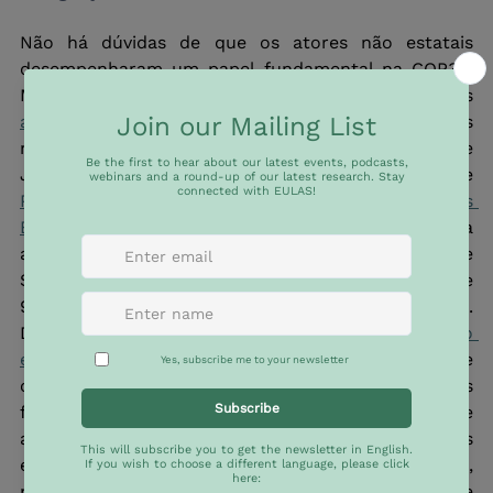
Não há dúvidas de que os atores não estatais 
desempenharam um papel fundamental na COP30. 
Mais de 14 mil cidades, províncias e regiões 
assumiram compromissos
 com soluções climáticas 
no Fórum de Líderes Locais, realizado no Rio de 
Janeiro no âmbito da COP30. A Campanha de 
Proteção Climática para Pequenas e Médias 
Empresas (PMEs)
, lançada na COP29, passou a 
abranger mais de 250 empresas globais como IKEA e 
Schneider Electric, com o objetivo de apoiar mais de 
90 milhões de PMEs na redução de suas emissões. 
De modo semelhante, a 
Colaboração em Adaptação 
e Resiliência para Financiadores
, uma rede 
composta por mais de 70 organizações 
filantrópicas, coordenou diversas respostas de 
adaptação climática. Esses são apenas alguns 
exemplos entre muitos outros. Ainda assim, 
permanece incerto até que ponto essas iniciativas e 