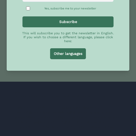
WP5
Melhorar a cooperação em matéria de saúde, social e cultural
Analisa a cooperação UE-ALC em mudanças climáticas,
sustentabilidade e transformação digital. Visa identificar desafios
compartilhados, melhores práticas e oportunidades para ação conjunta
em áreas de políticas verdes e digitais. Este WP visa fortalecer a
cooperação UE-ALC nas áreas de saúde, social e cultural, coletando
dados, organizando debates com especialistas e uma conferência.