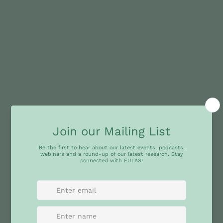
WP4
Combatendo o Populismo: Promovendo a Democracia Liberal e os
Direitos Humanos
Este pacote de trabalho explora populismo, democracia e direitos
humanos na ALC, analisando a promoção da democracia e os marcos
de direitos humanos da UE. Compila pesquisas, promove debates com
especialistas, organiza uma conferência, desenvolve recursos didáticos
e promove a colaboração acadêmica de longo prazo.