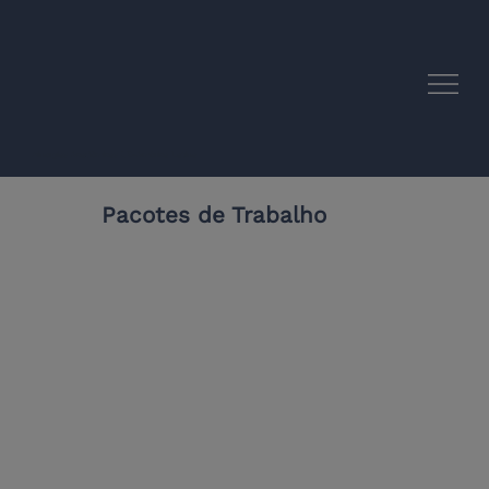
Sinergias Acadêmicas UE-América Latina
Pacotes de Trabalho