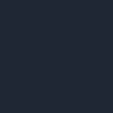
Promove o intercâmbio de conhecimento, desenvolve recursos
didáticos e fomenta a colaboração acadêmica de longo prazo.
WP6
Treinamento Educacional
Desenvolve atividades acadêmicas e de formação inovadoras. Isso
inclui iniciativas de ensino conjunto, mobilidade de alunos e docentes
e o desenvolvimento de parcerias acadêmicas duradouras por meio de