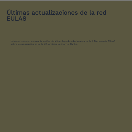
Últimas actualizaciones de la red
EULAS
Uniendo continentes para la acción climática: Aspectos destacados de la II Conferencia EULAS
sobre la cooperación entre la UE, América Latina y el Caribe.