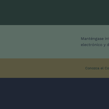
Manténgase inf
electrónico y 
Conozca el Co