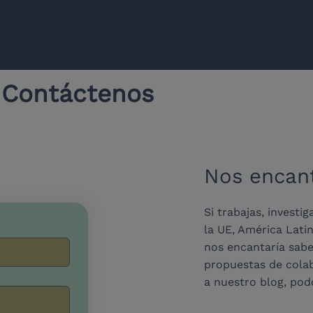
ias académicas entre la UE y América La
Contáctenos
Nos encant
Si trabajas, investi
la UE, América Lati
nos encantaría sabe
propuestas de colab
a nuestro blog, podc