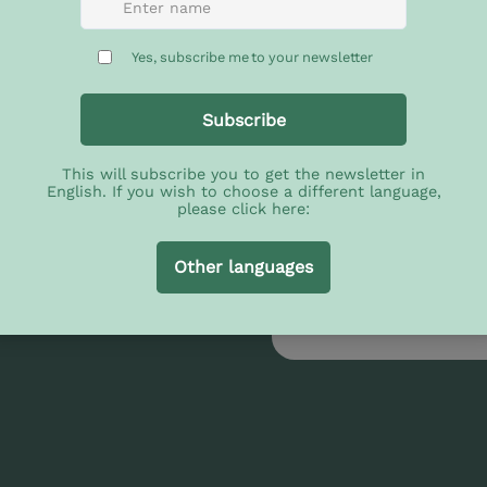
Apellido
n
Correo electrónico
*
na
Sí, suscríbeme a tu bo
Idioma
*
Inglés
Español
portugués