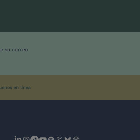
se su correo
uenos en línea
los derechos reservados © 2026 EULAS
Jean Monnet en la Educación Superior (Erasmus+)
 de subvención 101177067