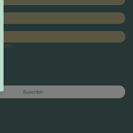
letín.
Suscribir