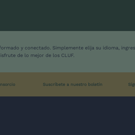
ormado y conectado. Simplemente elija su idioma, ingre
disfrute de lo mejor de los CLUF.
nsorcio
Suscríbete a nuestro boletín
Síg
Todos 
Redes 
Número
Co-funded by