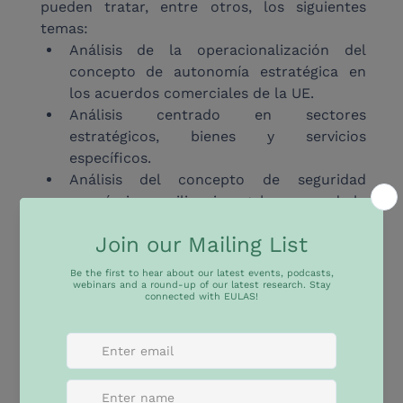
pueden tratar, entre otros, los siguientes 
temas:
Análisis de la operacionalización del 
concepto de autonomía estratégica en 
los acuerdos comerciales de la UE.
Análisis centrado en sectores 
estratégicos, bienes y servicios 
específicos.
Análisis del concepto de seguridad 
económica, resiliencia y gobernanza de la 
cadena de suministro en los acuerdos 
comerciales de la UE negociados 
recientemente.
Disposiciones sobre sostenibilidad, clima 
y derechos humanos en los acuerdos 
comerciales de la UE negociados 
recientemente: ¿se ha producido un 
cambio de enfoque?
Análisis de las innovaciones 