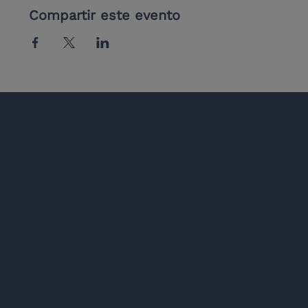
Compartir este evento
Co-fund
Todos los derechos reservados © 2026 EULAS
the Eur
Redes Jean Monnet en la Educación Superior
(Erasmus+)
Número de subvención 101177067