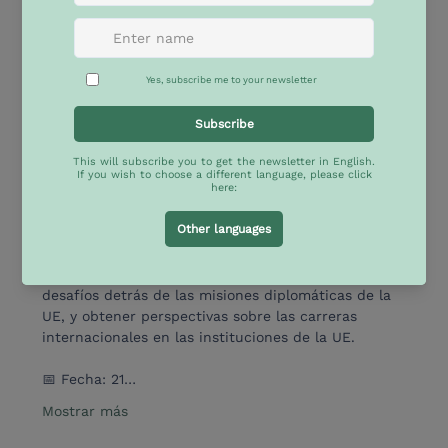
rara vez es lo que uno esperaría.
Este 21 de mayo a las 10 AM (hora de Rosario, 
Argentina), la Red EULAS junto con la Universidad 
de Rosario organizan 
una charla online gratuita con 
Andreas Fierro, Primer Secretario de la Delegación 
de la UE en Argentina
, quien nos abrirá las puertas 
a la vida dentro de la diplomacia europea.
La sesión será presentada por María Victoria 
Alvarez (Fcpolit - UNR). 
Por favor tené en cuenta 
que este evento se realizará en español
.
Unite para conocer de cerca el trabajo y los 
desafíos detrás de las misiones diplomáticas de la 
UE, y obtener perspectivas sobre las carreras 
internacionales en las instituciones de la UE.
📅 Fecha: 21…
Mostrar más