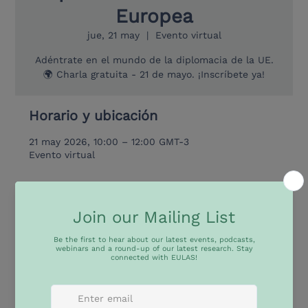
Europea
jue, 21 may
  |  
Evento virtual
Adéntrate en el mundo de la diplomacia de la UE.
🌍 Charla gratuita - 21 de mayo. ¡Inscríbete ya!
Horario y ubicación
21 may 2026, 10:00 – 12:00 GMT-3
Evento virtual
Acerca del evento
¿Alguna vez te preguntaste cómo es realmente ser 
diplomático/a de la UE? 🌍
Desde navegar agendas políticas complejas hasta 
representar a la Unión Europea en el escenario 
mundial, la realidad cotidiana de la diplomacia 