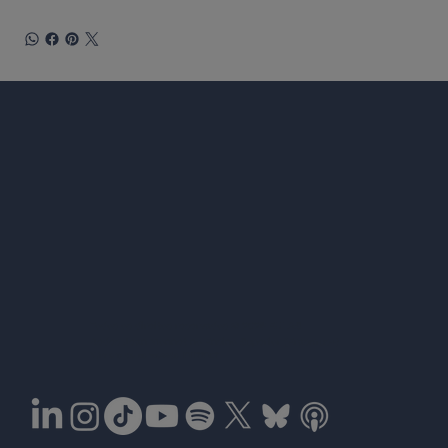
Co-fund
Todos os direitos reservados © 2026 EULAS
the Eur
Redes Jean Monnet no Ensino Superior (Erasmus+)
Número de concessão 101177067