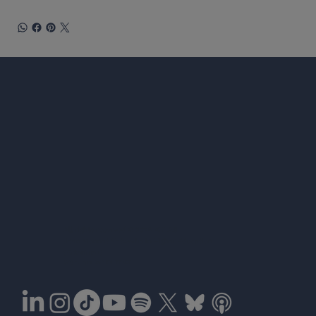
Co-fund
All rights reserved © 2026 EULAS
the Eur
Jean Monnet Networks in Higher Education
(Erasmus+)
Grant number 101177067