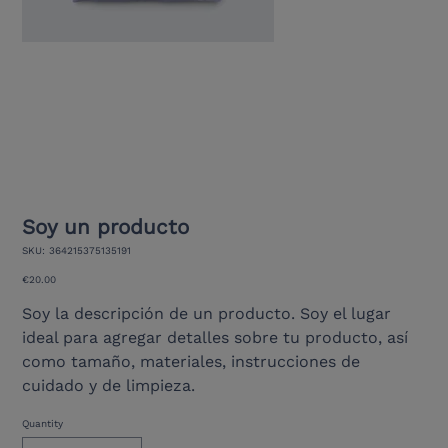
Soy un producto
SKU
SKU:
364215375135191
364215375135191
Price
€20.00
Soy la descripción de un producto. Soy el lugar
ideal para agregar detalles sobre tu producto, así
como tamaño, materiales, instrucciones de
cuidado y de limpieza.
Quantity