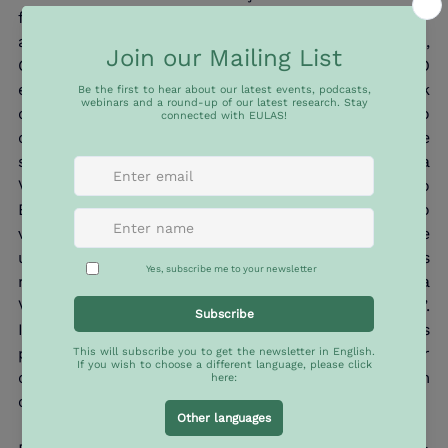
forma, Argentina, Equador, Paraguai e El Salvador 
apoiaram a operação militar, enquanto Brasil, Chile, 
Colômbia, México e Honduras a criticaram. O 
embaixador argentino Carlos Bernardo Cherniak 
declarou que “a Argentina aprecia a determinação 
demonstrada pelo presidente dos Estados Unidos e 
sua administração nas ações tomadas na 
Venezuela”, enquanto o embaixador brasileiro 
Benoni Belli afirmou que “os ataques em território 
venezuelano e o sequestro de seu presidente 
ultrapassam uma linha inaceitável. Esses atos 
representam uma grave afronta à soberania da 
Venezuela e ameaçam a comunidade internacional”. 
Isso ilustra a discrepância entre as principais 
posições dos países sul-americanos e explica por 
que o Mercosul também não conseguiu chegar a um 
consenso sobre uma resposta conjunta.