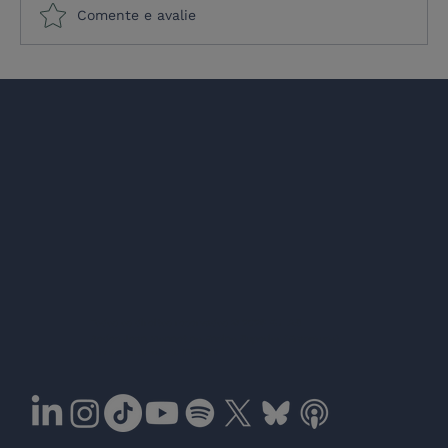
Comente e avalie
Estabilidade a um custo: a experiência
de Milei e o dilema silencioso da
Europa
Co-fund
Todos os direitos reservados © 2026 EULAS
the Eur
Redes Jean Monnet no Ensino Superior (Erasmus+)
Número de concessão 101177067