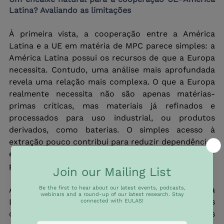
Latina? Avaliando as limitações
À primeira vista, a cooperação entre a América 
Latina e a UE em matéria de MPC parece simples: a 
América Latina possui os recursos de que a Europa 
necessita. Contudo, uma análise mais aprofundada 
revela uma relação mais complexa. O que a Europa 
realmente necessita não são apenas matérias-
primas críticas, mas materiais já refinados e 
processados para uso industrial, ou produtos 
derivados, como baterias. O simples acesso à 
extração pouco contribui para reduzir dependências 
estratégicas se etapas-chave da cadeia de valor 
permanecerem concentradas em outros lugares.
Assim, no que se refere às MPC, Europa e América 
Latina enfrentam gargalos semelhantes, apesar das 
diferenças em recursos naturais. Ambas as regiões 