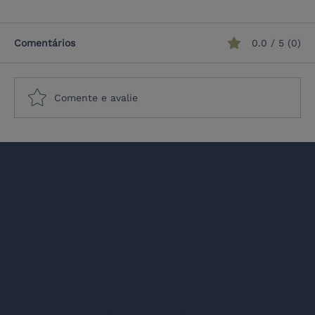
Comentários
0.0 / 5 (0)
Comente e avalie
O Global Gateway e a cooperação da
UE com a América Latina em chave
geopolítica
Co-fund
Todos os direitos reservados © 2026 EULAS