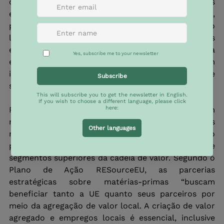
continuam altamente dependentes de parceiros 
externos — especialmente da China e, no futuro, 
possivelmente também dos Estados Unidos no caso 
latino-americano — para converter matérias-primas 
em insumos industriais. Consequentemente, Europa 
e países latino-americanos compartilham um 
interesse estratégico em diversificar suas cadeias de 
suprimento e reduzir dependências unilaterais.
Para os países latino-americanos, este é um 
momento crucial para aproveitar seus recursos 
minerais e promover a industrialização por meio do 
processamento doméstico e do desenvolvimento de 
segmentos superiores da cadeia de valor. Segundo o 
Plano de Ação RESourceEU, as parcerias 
estratégicas sobre matérias-primas “buscam 
beneficiar tanto a UE quanto seus parceiros por 
meio da agregação de valor local. A criação de valor 
agregado e empregos locais é essencial, inclusive 