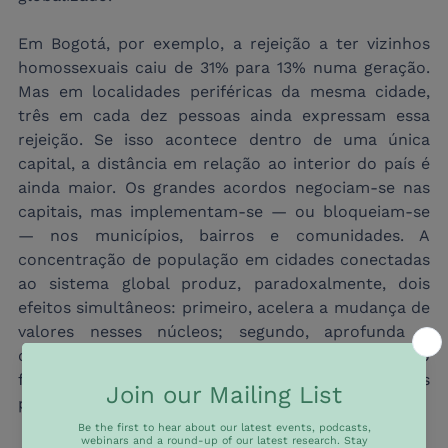
Em Bogotá, por exemplo, a rejeição a ter vizinhos 
homossexuais caiu de 31% para 13% numa geração. 
Mas em localidades periféricas da mesma cidade, 
três em cada dez pessoas ainda expressam essa 
rejeição. Se isso acontece dentro de uma única 
capital, a distância em relação ao interior do país é 
ainda maior. Os grandes acordos negociam-se nas 
capitais, mas implementam-se — ou bloqueiam-se 
— nos municípios, bairros e comunidades. A 
concentração de população em cidades conectadas 
ao sistema global produz, paradoxalmente, dois 
efeitos simultâneos: primeiro, acelera a mudança de 
valores nesses núcleos; segundo, aprofunda a 
distância em relação ao resto, gerando o terreno 
fértil para o descontentamento territorial que os 
populismos sabem muito bem aproveitar.