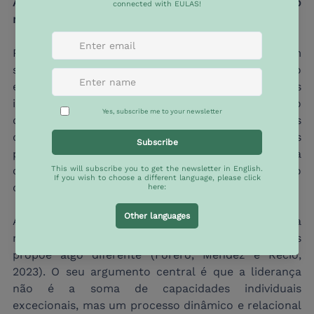
A liderança de que precisamos não tem um único 
nome
Perante tudo isto, a resposta mais frequente tem 
sido a do líder heróico — um indivíduo 
extraordinário que chega para resolver o que as 
instituições falharam em sustentar. É um modelo 
que seduz em períodos de frustração coletiva, mas 
que quase invariavelmente acaba por aprofundar os 
problemas que prometia resolver, porque concentra 
o poder e converte a personalização em substituto 
da deliberação democrática.
A investigação sobre liderança coletiva desenvolvida 
na Escola de Governo da Universidade de los Andes 
propõe algo diferente (Forero, Méndez e Recio, 
2023). O seu argumento central é que a liderança 
não é a soma de capacidades individuais 
excecionais, mas um processo dinâmico e relacional 