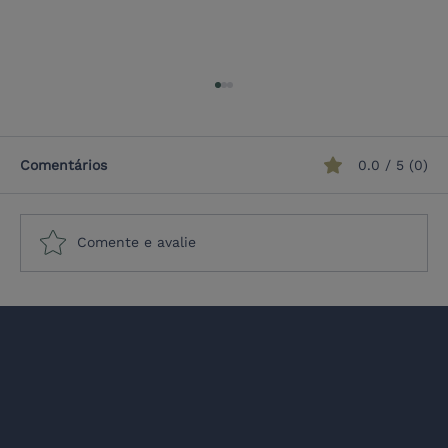
Comentários
0.0 / 5 (0)
Comente e avalie
Geopolítica na Europa e na América
Latina estratégica: oportunidades e
desafios na aliança MERCOSUL-UE