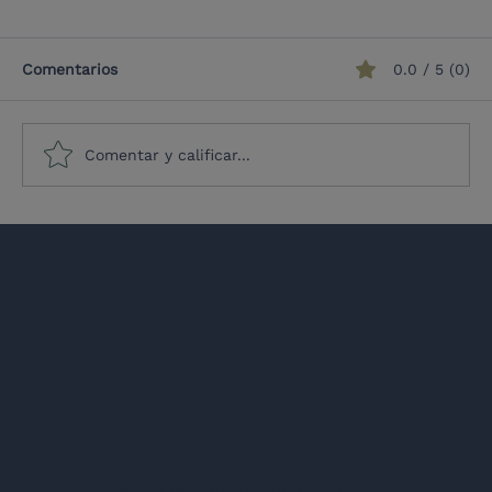
Comentarios
0.0 / 5 (0)
Comentar y calificar...
¿Crisis, inercia o resiliencia? La
situación actual del regionalismo
latinoamericano
Co-fund