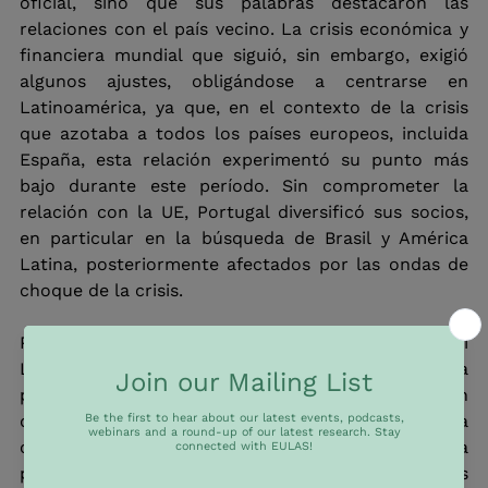
oficial, sino que sus palabras destacaron las 
relaciones con el país vecino. La crisis económica y 
financiera mundial que siguió, sin embargo, exigió 
algunos ajustes, obligándose a centrarse en 
Latinoamérica, ya que, en el contexto de la crisis 
que azotaba a todos los países europeos, incluida 
España, esta relación experimentó su punto más 
bajo durante este período. Sin comprometer la 
relación con la UE, Portugal diversificó sus socios, 
en particular en la búsqueda de Brasil y América 
Latina, posteriormente afectados por las ondas de 
choque de la crisis.
Para el gobierno de António Costa (2015-2021), ni 
Latinoamérica ni Brasil fueron una prioridad. La 
política exterior portuguesa ha sido una extensión 
de la acción exterior europea, a lo que se sumó la 
centralidad de la promoción de la lengua 
portuguesa. El declive experimentado por las 