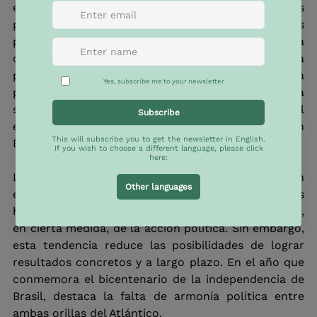
economías latinoamericanas desde 2015, las crisis 
políticas y sociales en América Latina, acentuadas 
por el surgimiento de líderes populistas de extrema 
derecha, han alejado a la región del radar de la 
política exterior portuguesa. La piedra angular de la 
política exterior portuguesa en la última década ha 
sido la promoción de la lengua portuguesa, el 
elemento diferenciador de Portugal en la Unión 
Europea.
Las relaciones entre Portugal y Brasil se han 
estancado. Naturalmente, los fundamentos 
históricos de la relación luso-brasileña prescinden, 
en cierta medida, de la acción política. Sin embargo, 
esta tendencia reduce las posibilidades de lograr 
resultados concretos y a largo plazo. En el año que 
conmemora el bicentenario de la independencia de 
Brasil, destaca la falta de armonía política entre 
ambas orillas del Atlántico.