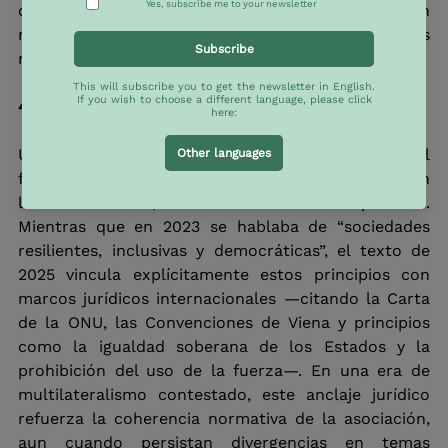
como un actor geopolítico unificado y acentúa aún 
más las asimetrías institucionales entre las dos 
regiones.
4. Convergencia normativa y anclaje jurídico
Uno de los avances más significativos reside en el 
fortalecimiento de una relación basada no solo en 
lazos históricos, sino en valores compartidos. 
Mientras que en 2023 se hablaba de “sociedades 
resilientes, inclusivas y democráticas”, el texto de 
2025 vincula explícitamente estos principios con 
marcos jurídicos internacionales —citando la Carta 
de la ONU, las Convenciones de Viena y principios 
como la igualdad soberana de los Estados y la 
prohibición del uso de la fuerza—. En una era de 
multilateralismo contestado, este anclaje jurídico 
refuerza la coherencia normativa de la asociación, 
aun cuando persistan divergencias en temas 