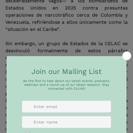
deliberadamente vagos— a los bombardeos de 
Estados Unidos en 2025 contra presuntas 
operaciones de narcotráfico cerca de Colombia y 
Venezuela, refiriéndose a ellos únicamente como la 
“situación en el Caribe”.
Sin embargo, un grupo de Estados de la CELAC se 
desvinculó formalmente de estos párrafos 
específicos, incluidos los relacionados con 
regulación digital, género e incluso los Objetivos de 
Desarrollo Sostenible (ODS). Venezuela se retiró por 
completo y Nicaragua no figura como firmante ni 
como país que se desvincula parcial o totalmente, 
pero envió una carta rechazando la declaración.
Este nivel de desalineación debilita la fuerza 
declarativa de la cumbre y subraya los crecientes 
desafíos del regionalismo basado en consensos 
dentro de la CELAC. Para la UE, esta fragmentación 
complica los esfuerzos por proyectar la asociación 