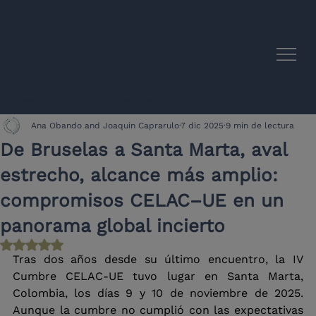
Sinergias académicas entre la UE y América Latina
Ana Obando and Joaquin Caprarulo
7 dic 2025
9 min de lectura
De Bruselas a Santa Marta, aval
estrecho, alcance más amplio:
compromisos CELAC–UE en un
panorama global incierto
Obtuvo NaN de 5 estrellas.
Tras dos años desde su último encuentro, la IV 
Cumbre CELAC-UE tuvo lugar en Santa Marta, 
Colombia, los días 9 y 10 de noviembre de 2025. 
Aunque la cumbre no cumplió con las expectativas 